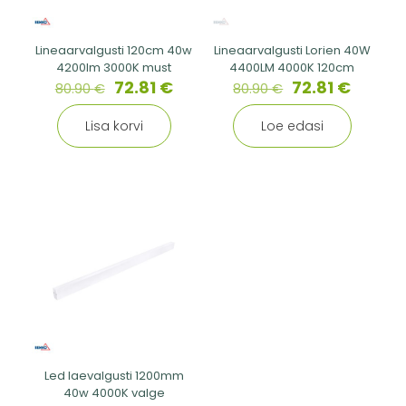
Lineaarvalgusti 120cm 40w
Lineaarvalgusti Lorien 40W
4200lm 3000K must
4400LM 4000K 120cm
72.81
€
72.81
€
80.90
€
80.90
€
Lisa korvi
Loe edasi
Led laevalgusti 1200mm
40w 4000K valge