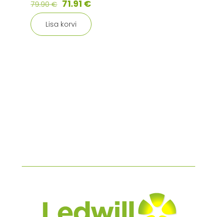
71.91
€
79.90
€
Lisa korvi