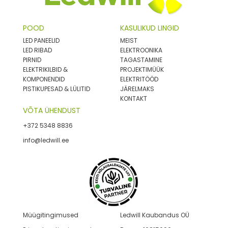
POOD
KASULIKUD LINGID
LED PANEELID
MEIST
LED RIBAD
ELEKTROONIKA
PIRNID
TAGASTAMINE
ELEKTRIKILBID &
PROJEKTIMÜÜK
KOMPONENDID
ELEKTRITÖÖD
PISTIKUPESAD & LÜLITID
JÄRELMAKS
KONTAKT
VÕTA ÜHENDUST
+372 5348 8836
info@ledwill.ee
Müügitingimused
Ledwill Kaubandus OÜ