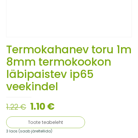
Termokahanev toru 1m
8mm termokookon
läbipaistev ip65
veekindel
1.10
€
1.22
€
Toote teabeleht
3 laos (saab järeltellida)