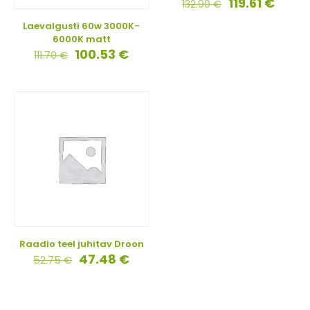
119.61
€
132.90
€
Laevalgusti 60w 3000K-
6000K matt
100.53
€
111.70
€
Raadio teel juhitav Droon
47.48
€
52.75
€