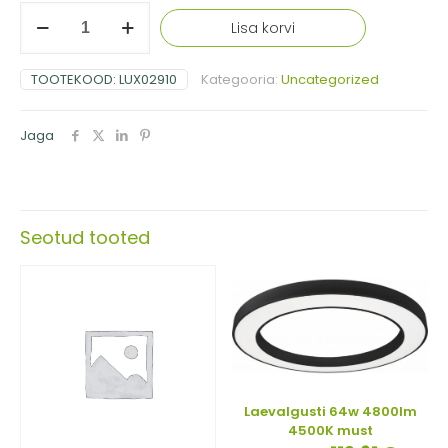
Termokahanev
Lisa korvi
toru
1m
8mm
TOOTEKOOD:
LUX02910
Kategooria:
Uncategorized
termokookon
läbipaistev
ip65
Jaga
veekindel
kogus
Seotud tooted
Laevalgusti 64w 4800lm
4500K must