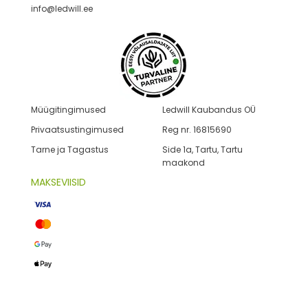
info@ledwill.ee
Müügitingimused
Ledwill Kaubandus OÜ
Privaatsustingimused
Reg nr. 16815690
Tarne ja Tagastus
Side 1a, Tartu, Tartu
maakond
MAKSEVIISID