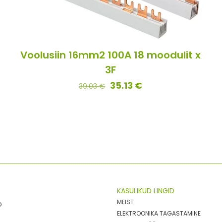
Voolusiin 16mm2 100A 18 moodulit x
3F
35.13
€
39.03
€
KASULIKUD LINGID
MEIST
D
ELEKTROONIKA TAGASTAMINE