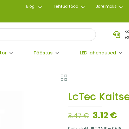
Blogi
Tehtud tööd
Järelmaks
K
+3
tor
Tööstus
LED lahendused
LcTec Kaitse
3.12
€
3.47
€
Kaitselüliti 1F 20A B – 0518