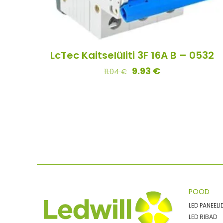
LcTec Kaitselüliti 3F 16A B – 0532
9.93
€
11.04
€
POOD
LED PANEELI
LED RIBAD