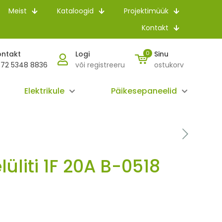
Meist
Kataloogid
Projektimüük
Kontakt
ontakt
Logi
0
Sinu
72 5348 8836
või registreeru
ostukorv
Elektrikule
Päikesepaneelid
lüliti 1F 20A B-0518