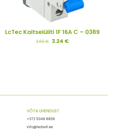
LcTec Kaitselüliti 1F 16A C – 0389
3.24
€
3.60
€
VÕTA ÜHENDUST
+372 5348 8836
info@ledwill.ee