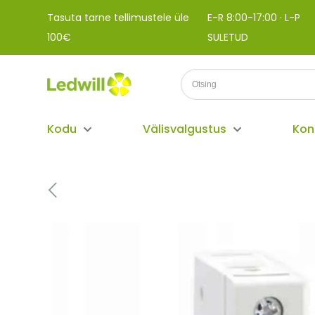
Tasuta tarne tellimustele üle
E-R 8:00-17:00 · L-P
100€
SULETUD
Kodu
Välisvalgustus
Kon