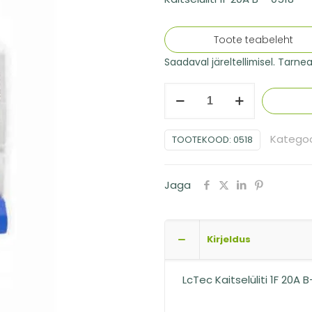
Toote teabeleht
Saadaval järeltellimisel. Tarne
LcTec
Kaitselüliti
1F
Kategoo
TOOTEKOOD:
0518
20A
B-
Jaga
0518
kogus
Kirjeldus
LcTec Kaitselüliti 1F 20A 