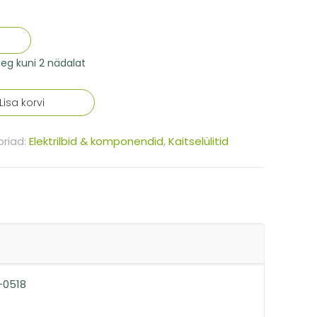
aeg kuni 2 nädalat
Lisa korvi
riad:
Elektrilbid & komponendid
,
Kaitselülitid
B-0518