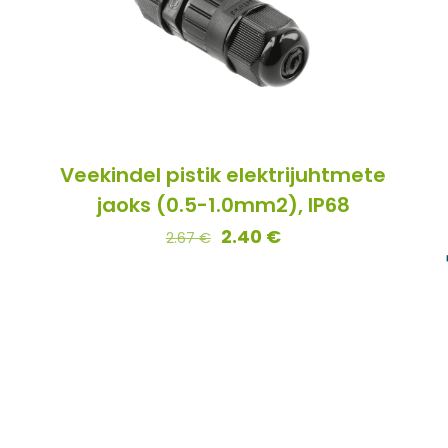
Veekindel pistik elektrijuhtmete
jaoks (0.5-1.0mm2), IP68
2.40
€
2.67
€