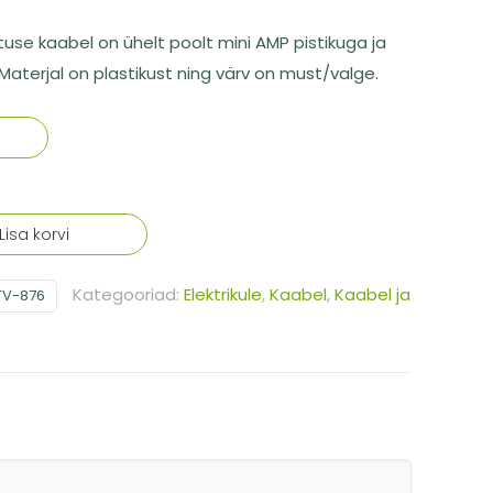
tuse kaabel on ühelt poolt mini AMP pistikuga ja
 Materjal on plastikust ning värv on must/valge.
Lisa korvi
Kategooriad:
Elektrikule
,
Kaabel
,
Kaabel ja
TV-876