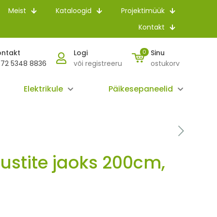
Meist
Kataloogid
Projektimüük
Kontakt
ontakt
Logi
0
Sinu
72 5348 8836
või registreeru
ostukorv
Elektrikule
Päikesepaneelid
ustite jaoks 200cm,