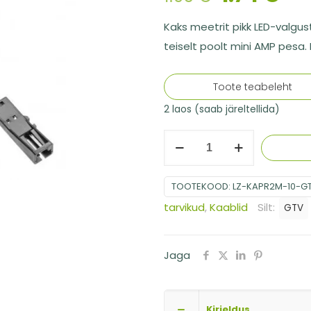
Kaks meetrit pikk LED-valgus
teiselt poolt mini AMP pesa.
Toote teabeleht
2 laos (saab järeltellida)
Kaabel
valgustite
jaoks
TOOTEKOOD:
LZ-KAPR2M-10-G
200cm,
tarvikud
,
Kaablid
Silt:
GTV
must
kogus
Jaga
Kirjeldus