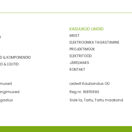
KASULIKUD LINGID
MEIST
D
ELEKTROONIKA TAGASTAMINE
PROJEKTIMÜÜK
ELEKTRITÖÖD
BID & KOMPONENDID
JÄRELMAKS
D & LÜLITID
KONTAKT
imused
Ledwill Kaubandus OÜ
tingimused
Reg nr. 16815690
agastus
Side 1a, Tartu, Tartu maakond