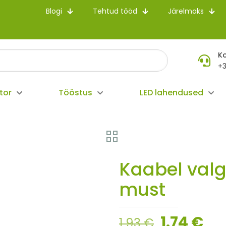
Blogi
Tehtud tööd
Järelmaks
K
+3
tor
Tööstus
LED lahendused
Kaabel valg
must
1.74
€
1.93
€