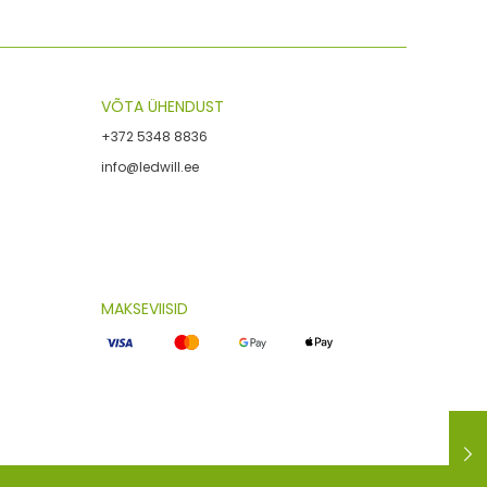
VÕTA ÜHENDUST
+372 5348 8836
info@ledwill.ee
MAKSEVIISID