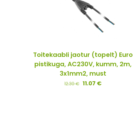
Toitekaabli jaotur (topelt) Euro
pistikuga, AC230V, kumm, 2m,
3x1mm2, must
11.07
€
12.30
€