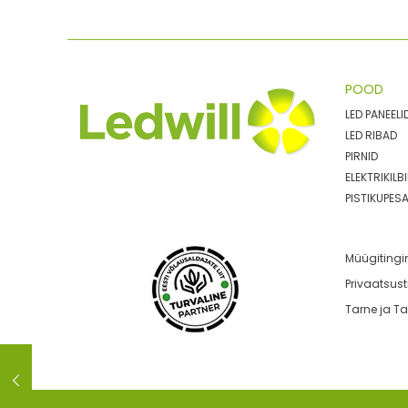
POOD
LED PANEELI
LED RIBAD
PIRNID
ELEKTRIKIL
PISTIKUPESA
Müügiting
Privaatsus
Tarne ja T