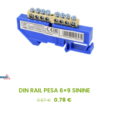
DIN RAIL PESA 6×9 SININE
0.78
€
0.87
€