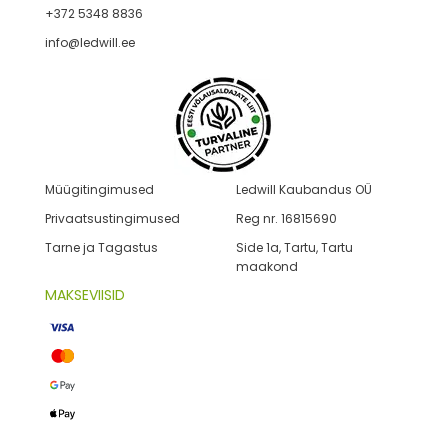
+372 5348 8836
info@ledwill.ee
Müügitingimused
Ledwill Kaubandus OÜ
Privaatsustingimused
Reg nr. 16815690
Tarne ja Tagastus
Side 1a, Tartu, Tartu
maakond
MAKSEVIISID