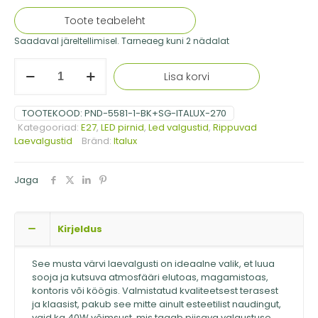
Toote teabeleht
Saadaval järeltellimisel. Tarneaeg kuni 2 nädalat
Italux
Lisa korvi
must
rippvalgusti
Sardo,
TOOTEKOOD:
PND-5581-1-BK+SG-ITALUX-270
40W
Kategooriad:
E27
,
LED pirnid
,
Led valgustid
,
Rippuvad
kogus
Laevalgustid
Bränd:
Italux
Jaga
Kirjeldus
See musta värvi laevalgusti on ideaalne valik, et luua
sooja ja kutsuva atmosfääri elutoas, magamistoas,
kontoris või köögis. Valmistatud kvaliteetsest terasest
ja klaasist, pakub see mitte ainult esteetilist naudingut,
vaid ka 40W võimsust, mis tagab piisava valgustuse