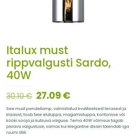
Italux must
rippvalgusti Sardo,
40W
27.09
€
30.10
€
See must pendellamp, valmistatud kvaliteetsest terasest ja
klaasist, toob teie elutuppa, magamistuppa, kontorisse või
kööki sooja ja kutsuva valguse. Tema 40W võimsus tagab
piisava valgustuse, samas kui elegantne disain täiendab iga
ruumi stiili.