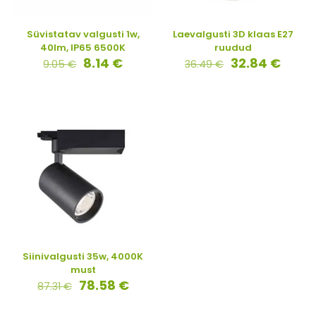
Süvistatav valgusti 1w,
Laevalgusti 3D klaas E27
40lm, IP65 6500K
ruudud
8.14
€
32.84
€
9.05
€
36.49
€
Siinivalgusti 35w, 4000K
must
78.58
€
87.31
€