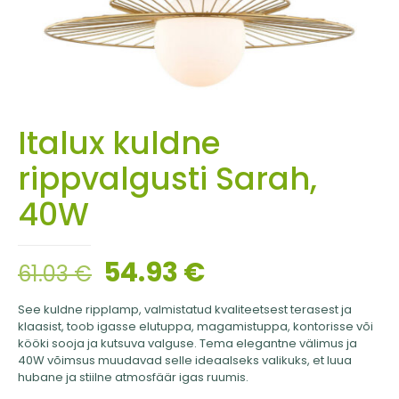
Italux kuldne
rippvalgusti Sarah,
40W
54.93
€
61.03
€
See kuldne ripplamp, valmistatud kvaliteetsest terasest ja
klaasist, toob igasse elutuppa, magamistuppa, kontorisse või
kööki sooja ja kutsuva valguse. Tema elegantne välimus ja
40W võimsus muudavad selle ideaalseks valikuks, et luua
hubane ja stiilne atmosfäär igas ruumis.