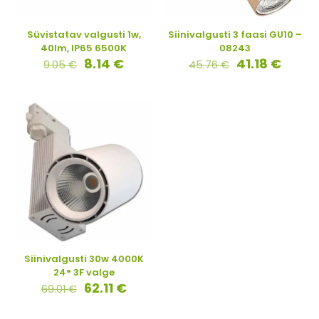
Süvistatav valgusti 1w,
Siinivalgusti 3 faasi GU10 –
40lm, IP65 6500K
08243
8.14
€
41.18
€
9.05
€
45.76
€
Siinivalgusti 30w 4000K
24° 3F valge
62.11
€
69.01
€