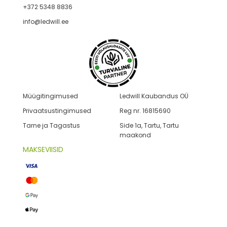
+372 5348 8836
info@ledwill.ee
Müügitingimused
Ledwill Kaubandus OÜ
Privaatsustingimused
Reg nr. 16815690
Tarne ja Tagastus
Side 1a, Tartu, Tartu
maakond
MAKSEVIISID