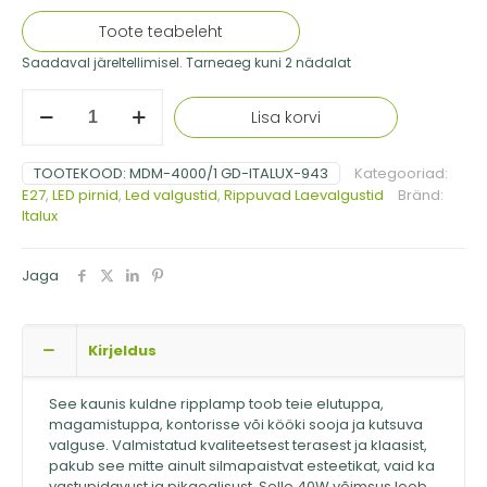
Toote teabeleht
Saadaval järeltellimisel. Tarneaeg kuni 2 nädalat
Italux
Lisa korvi
kuldne
rippvalgusti
Sarah,
TOOTEKOOD:
MDM-4000/1 GD-ITALUX-943
Kategooriad:
40W
E27
,
LED pirnid
,
Led valgustid
,
Rippuvad Laevalgustid
Bränd:
kogus
Italux
Jaga
Kirjeldus
See kaunis kuldne ripplamp toob teie elutuppa,
magamistuppa, kontorisse või kööki sooja ja kutsuva
valguse. Valmistatud kvaliteetsest terasest ja klaasist,
pakub see mitte ainult silmapaistvat esteetikat, vaid ka
vastupidavust ja pikaealisust. Selle 40W võimsus loob