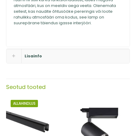
atmosfääri, kus on meeldiv aega veeta. Olenemata
sellest, kas naudite õhtusööke pereringis või loote
rahulikku atmosfääri oma kodus, see lamp on
suurepärane täiendus igasse interjööri.
Lisainfo
Seotud tooted
ALLAHINDLUS