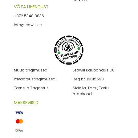
VÕTA ÜHENDUST
+372 5348 8836
info@ledwill.ee
Müügitingimused
Ledwill Kaubandus OÜ
Privaatsustingimused
Reg nr. 16815690
Tarne ja Tagastus
Side 1a, Tartu, Tartu
maakond
MAKSEVIISID