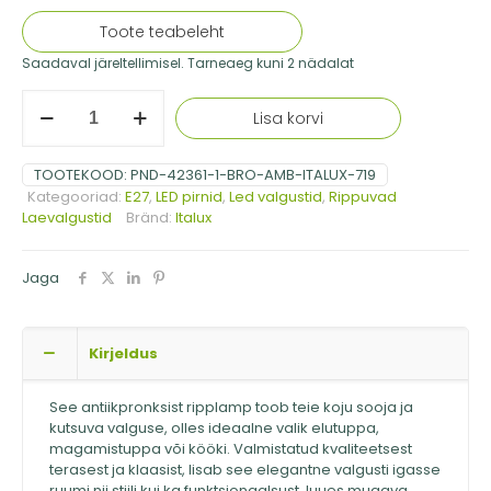
Toote teabeleht
Saadaval järeltellimisel. Tarneaeg kuni 2 nädalat
Italux
Lisa korvi
antiikpronksist
rippvalgusti
Favera,
TOOTEKOOD:
PND-42361-1-BRO-AMB-ITALUX-719
40W
Kategooriad:
E27
,
LED pirnid
,
Led valgustid
,
Rippuvad
kogus
Laevalgustid
Bränd:
Italux
Jaga
Kirjeldus
See antiikpronksist ripplamp toob teie koju sooja ja
kutsuva valguse, olles ideaalne valik elutuppa,
magamistuppa või kööki. Valmistatud kvaliteetsest
terasest ja klaasist, lisab see elegantne valgusti igasse
ruumi nii stiili kui ka funktsionaalsust, luues mugava