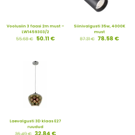
Voolusiin 3 faasi 2m must –
Siinivalgusti 35w, 4000K
LW1459303/2
must
50.11
€
78.58
€
55.68
€
87.31
€
Laevalgusti 3D klaas E27
ruudud
32.84
€
36.49
€