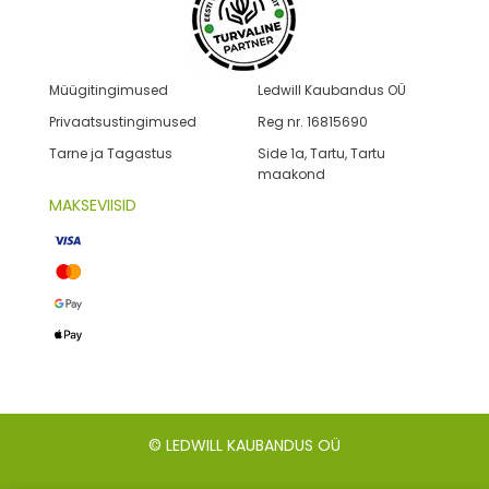
Müügitingimused
Ledwill Kaubandus OÜ
Privaatsustingimused
Reg nr. 16815690
Tarne ja Tagastus
Side 1a, Tartu, Tartu
maakond
MAKSEVIISID
© LEDWILL KAUBANDUS OÜ